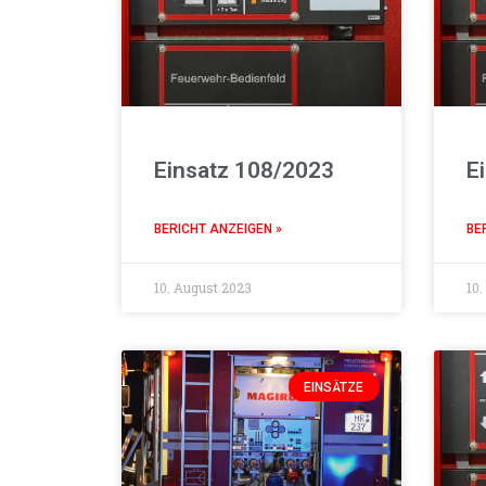
Einsatz 108/2023
E
BERICHT ANZEIGEN »
BE
10. August 2023
10.
EINSÄTZE