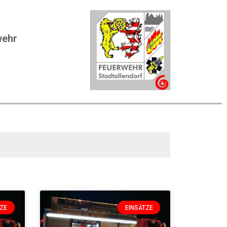
wehr
TZE
EINSÄTZE