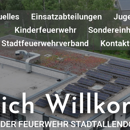
uelles
Einsatzabteilungen
Jug
Kinderfeuerwehr
Sondereinh
Stadtfeuerwehrverband
Kontakt
lich Willk
I DER FEUERWEHR STADTALLEND