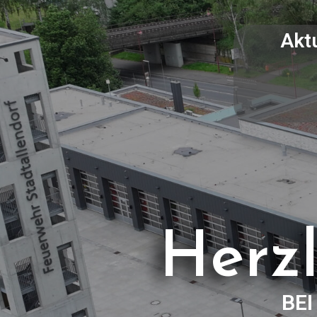
Akt
Herz
BE