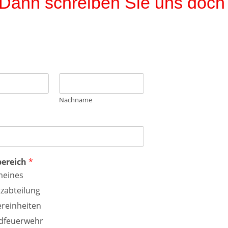
Dann schreiben Sie uns doc
Nachname
ereich
*
meines
tzabteilung
reinheiten
dfeuerwehr