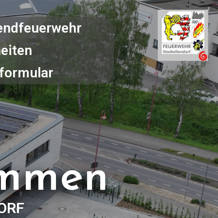
endfeuerwehr
eiten
formular
ommen
ORF