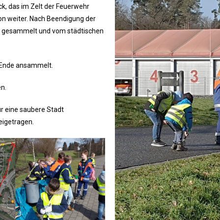
ck, das im Zelt der Feuerwehr
n weiter. Nach Beendigung der
l gesammelt und vom städtischen
am Ende ansammelt.
n.
ür eine saubere Stadt
eigetragen.