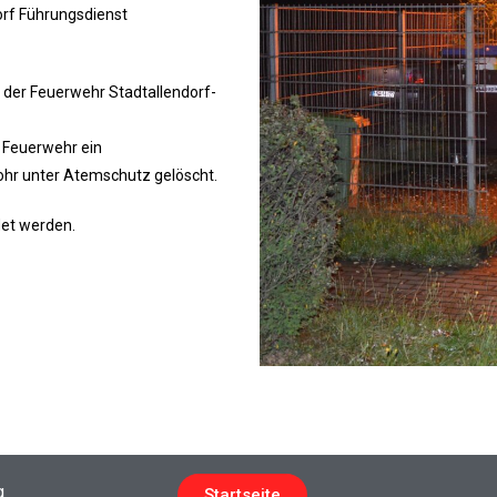
orf Führungsdienst
 der Feuerwehr Stadtallendorf-
r Feuerwehr ein
ohr unter Atemschutz gelöscht.
det werden.
g
Startseite