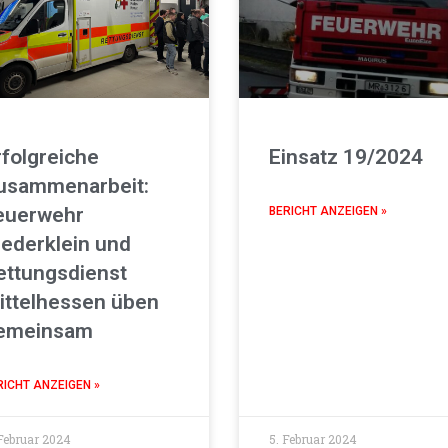
rfolgreiche
Einsatz 19/2024
usammenarbeit:
euerwehr
BERICHT ANZEIGEN »
iederklein und
ettungsdienst
ittelhessen üben
emeinsam
RICHT ANZEIGEN »
Februar 2024
5. Februar 2024