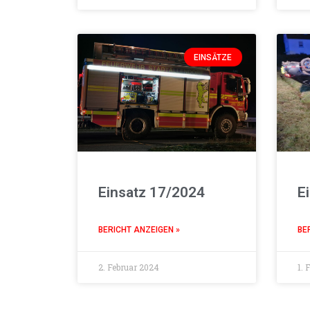
EINSÄTZE
Einsatz 17/2024
E
BERICHT ANZEIGEN »
BE
2. Februar 2024
1. 