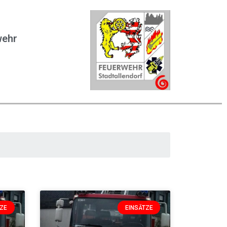
wehr
TZE
EINSÄTZE