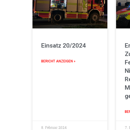
Einsatz 20/2024
E
Z
F
BERICHT ANZEIGEN »
N
R
M
g
BE
8. Februar 2024
7. 